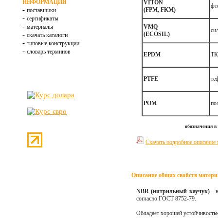
ИНФОРМАЦИЯ
VITON
фт
-
(FPM, FKM)
поставщики
-
сертификаты
-
материалы
VMQ
си
-
(ECOSIL)
скачать каталоги
-
типовые конструкции
-
словарь терминов
EPDM
Т
PTFE
те
POM
по
обозначения в
Скачать подробное описан
Описание общих свойств матери
NBR (нитрильный каучук)
- н
согласно ГОСТ 8752-79.
Обладает хорошей устойчивость