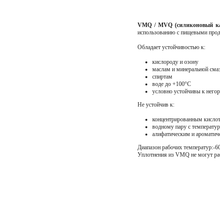
VMQ / MVQ (силиконовый ка
использованию с пищевыми прод
Обладает устойчивостью к:
кислороду и озону
маслам и минеральной сма
спиртам
воде до +100°C
условно устойчивы к нег
Не устойчив к:
концентрированным кисло
водному пару с температу
алифатическим и ароматич
Диапазон рабочих температур:-6
Уплотнения из VMQ не могут раб