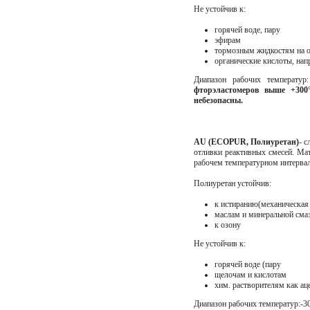
Не устойчив к:
горячей воде, пару
эфирам
тормозным жидкостям на о
органические кислоты, нап
Диапазон рабочих температу
фторэластомеров выше +30
небезопасны.
AU (ECOPUR, Полиуретан)
- 
отливки реактивных смесей. Ма
рабочем температурном интерва
Полиуретан устойчив:
к истиранию(механическая
маслам и минеральной сма
к озону
Не устойчив к:
горячей воде (пару
щелочам и кислотам
хим. растворителям как ац
Диапазон рабочих температур:-3