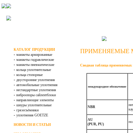
НА ГЛАВНУ
КАТАЛОГ ПРОДУКЦИИ
ПРИМЕНЯЕМЫЕ 
-
манжеты армированные
-
манжеты гидравлические
-
манжеты пневматические
Сводная таблица применяемых 
-
кольца уплотнительные
-
кольца стопорные
-
двусторонние уплотнения
-
автомобильные уплотнения
международное обозначение
-
нестандартные уплотнения
-
виброопоры сайлентблоки
-
направляющие элементы
-
ни
шнуры уплотнительные
NBR
ка
-
грязесъёмники
-
уплотнения GOETZE
AU
по
(PUR, PU)
НОВОСТИ И СТАТЬИ