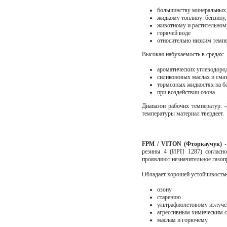
большинству минеральных 
жидкому топливу: бензину,
животному и растительном
горячей воде
относительно низким темп
Высокая набухаемость в средах:
ароматических углеводород
силиконовых маслах и сма
тормозных жидкостях на ба
при воздействии озона
Диапазон рабочих температур: 
температуры материал твердеет.
FPM / VITON (Фторкаучук)
-
резины 4 (ИРП 1287) согласно
проявляют незначительное газоп
Обладает хорошей устойчивость
озону
старению
ультрафиолетовому излуч
агрессивным химическим 
маслам и горючему