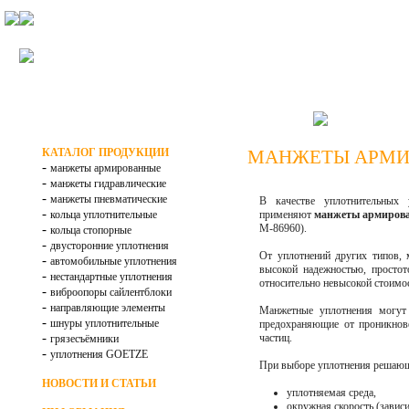
НА ГЛАВНУ
КАТАЛОГ ПРОДУКЦИИ
МАНЖЕТЫ АРМИ
-
манжеты армированные
-
манжеты гидравлические
-
манжеты пневматические
В качестве уплотнительных
-
кольца уплотнительные
применяют
манжеты армиров
-
М-86960).
кольца стопорные
-
двусторонние уплотнения
От уплотнений других типов,
-
автомобильные уплотнения
высокой надежностью, простот
-
нестандартные уплотнения
относительно невысокой стоимо
-
виброопоры сайлентблоки
-
направляющие элементы
Манжетные уплотнения могут
-
шнуры уплотнительные
предохраняющие от проникнов
-
частиц.
грязесъёмники
-
уплотнения GOETZE
При выборе уплотнения решающ
НОВОСТИ И СТАТЬИ
уплотняемая среда,
окружная скорость (зависи