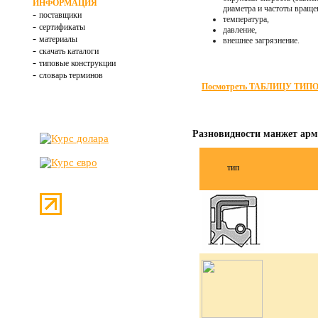
ИНФОРМАЦИЯ
диаметра и частоты вращен
-
поставщики
температура,
-
сертификаты
давление,
-
материалы
внешнее загрязнение.
-
скачать каталоги
-
типовые конструкции
-
словарь терминов
Посмотреть ТАБЛИЦУ ТИПО
Разновидности манжет ар
ТИП